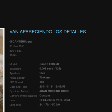
VAN APARECIENDO LOS DETALLES
08CANTERIA.jpg
31 Jan 2011
800 x 533
391kb
Model
Canon EOS 5D
Exposure
0.008 sec (1/125)
Aperture
f/5.6
Focal Length
70.0 mm
ISO Speed
100
Date and Time
2011:01:31 18:49:58
By-Line (Author)
JUAN MORENO COBO
Camera White Balance
Custom
Lens
EF24-70mm f/2.8L USM
Lens Info
24/1 70/1 0/0 0/0